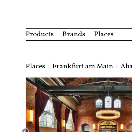
Products
Brands
Places
Places
›
Frankfurt am Main
›
Aba
‹