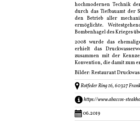
hochmodernen Technik der
durch das Tiefbauamt der S
den Betrieb aller mecha
ermöglichte. Weitestgeh
Bombenhagel des Krieges üb
2008 wurde das ehemalige
erhielt das Druckwasserw
zusammen mit der Kennze
Konvention, die damit zum e
Bilder: Restaurant Druckwa
Rotfeder Ring 16, 60327 Frank
https://www.abaccos-steakho
06.2019