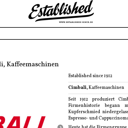
i, Kaffeemaschinen
Established since 1912
Cimbali,
Kaffeemaschinen
Seit 1912 produziert Cim
Firmenhistorie begann 
Kupferschmied niedergelas
Espresso- und Cappuccinomas
›
Heute hat die Firmengruppe n