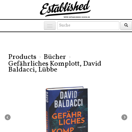
Products
Brands
Places
Products
›
Bücher
›
Gefährliches Komplott, David
Baldacci, Lübbe
‹
›