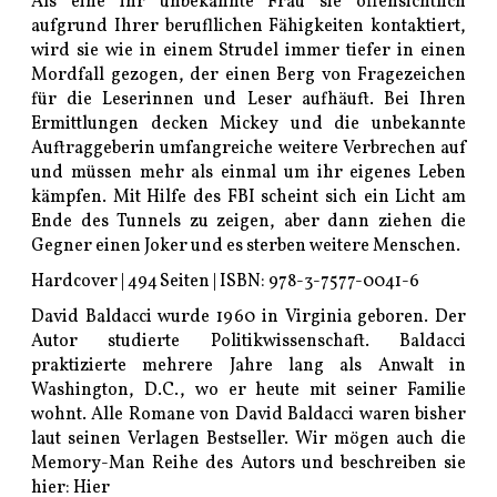
Als eine ihr unbekannte Frau sie offensichtlich
aufgrund Ihrer berufllichen Fähigkeiten kontaktiert,
wird sie wie in einem Strudel immer tiefer in einen
Mordfall gezogen, der einen Berg von Fragezeichen
für die Leserinnen und Leser aufhäuft. Bei Ihren
Ermittlungen decken Mickey und die unbekannte
Auftraggeberin umfangreiche weitere Verbrechen auf
und müssen mehr als einmal um ihr eigenes Leben
kämpfen. Mit Hilfe des FBI scheint sich ein Licht am
Ende des Tunnels zu zeigen, aber dann ziehen die
Gegner einen Joker und es sterben weitere Menschen.
Hardcover | 494 Seiten | ISBN: 978-3-7577-0041-6
David Baldacci wurde 1960 in Virginia geboren. Der
Autor studierte Politikwissenschaft. Baldacci
praktizierte mehrere Jahre lang als Anwalt in
Washington, D.C., wo er heute mit seiner Familie
wohnt. Alle Romane von David Baldacci waren bisher
laut seinen Verlagen Bestseller. Wir mögen auch die
Memory-Man Reihe des Autors und beschreiben sie
hier:
Hier