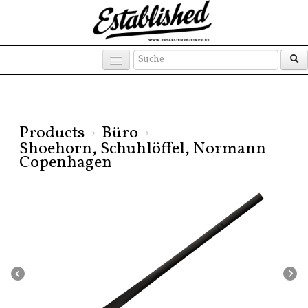
Products
Brands
Places
Products
›
Büro
›
Shoehorn, Schuhlöffel, Normann
Copenhagen
‹
›